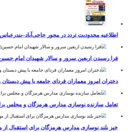
اطلاعیه محدودیت تردد در محور حاجی‌آباد–بندرعباس
فرا رسیدن اربعین سرور و سالار شهیدان امام حسین(
دختران امروز معماران فردای جامعه با پیش دبستان و
تعامل سازنده نوسازی مدارس هرمزگان و مجلس برای جهش سرانه
خیز بلند نوسازی مدارس هرمزگان برای استقبال از مهر؛۴۵۴ کلاس درس جدید به فضای آموزشی استان افزوده 