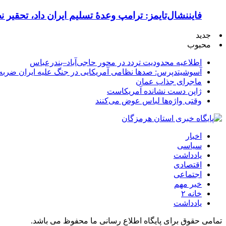
فایننشال‌تایمز: ترامپ وعدۀ تسلیم ایران داد، تحقیر
جدید
محبوب
اطلاعیه محدودیت تردد در محور حاجی‌آباد–بندرعباس
آسوشیتدپرس: صدها نظامی آمریکایی در جنگ علیه ایران ضربه 
ماجرای جذاب عمان
ژاپن دست نشانده آمریکاست
وقتی واژه‌ها لباس عوض می‌کنند
اخبار
سیاسی
یادداشت
اقتصادی
اجتماعی
خبر مهم
خانه ۲
یادداشت
تمامی حقوق برای پایگاه اطلاع رسانی ما محفوظ می باشد.