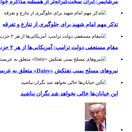
مرشایمر: ایران سخت‌گیرانه‌تر از همیشه مذاکره خوا
تذکر مهم امام شهید برای جلوگیری از تنازع و تفرقه
مقام مستعفی دولت ترامپ: آمریکایی‌ها از هر ۲ حزب کشور خسته شده‌اند
نیروهای مسلح یمنی نفتکش «Daisy» متعلق به عربستان سعودی را با موشک بالستیک هدف قرار داده‌اند
این خیابان‌ها خالی نخواهد شد نگران نباشید