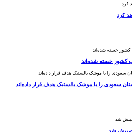
هد کرد
 نصیبش شد