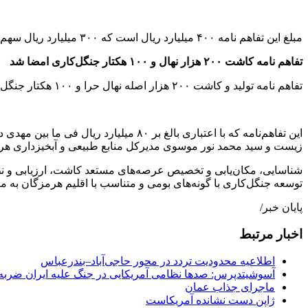
مبلغ این تفاهم نامه ۴۰۰ میلیارد ریال است که ۳۰۰ میلیارد ریال سهم آورده‌ی دولت و ۱۰۰ میلیارد ریال نیز مشارکت شرکت پالایش نفت بندرعباس از محل مسئولیت‌های اجتماعی خواهد بود.
تفاهم نامه کاشت
۲۰۰
هزار نهال و
۱۰۰
هکتار جنگل‌کاری امضا شد
تفاهم نامه تولید و کاشت ۲۰۰ هزار اصله نهال حرا و ۱۰۰ هکتار جنگل‌کاری در راضی شمال پالایشگاه بندرعباس به امضا رسید.
این تفاهم‌نامه که با اعتباری بالغ 
زیست و سید محمد نور موسوی مدیرکل منابع طبیعی و آبخیزداری هر
توسعه جنگل‌کاری با گونه‌های بومی و متناسب با اقلیم هرمزگان به میزان ۱۰۰ هکتار در اراضی شمال پالایشگاه از مفاد این تفاهم ن
پایان خبر/
اخبار مرتبط
اطلاعیه محدودیت تردد در محور حاجی‌آباد–بندرعباس
آسوشیتدپرس: صدها نظامی آمریکایی در جنگ علیه ایران ضربه 
ماجرای جذاب عمان
ژاپن دست نشانده آمریکاست