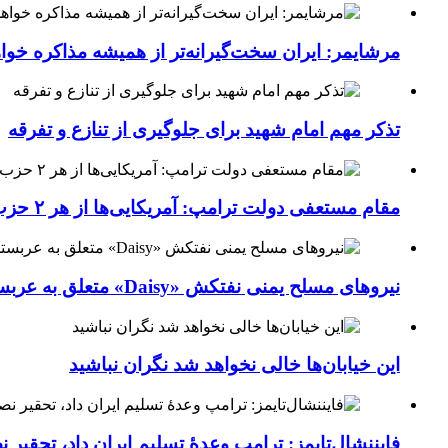
مرشایمر: ایران سخت‌گیرانه‌تر از همیشه مذاکره خوا
تذکر مهم امام شهید برای جلوگیری از تنازع و تفرقه
مقام مستعفی دولت ترامپ: آمریکایی‌ها از هر ۲ حزب کشور خسته شده‌اند
نیروهای مسلح یمنی نفتکش «Daisy» متعلق به عربستان سعودی را با موشک بالستیک هدف قرار داده‌اند
این خیابان‌ها خالی نخواهد شد نگران نباشید
فایننشال‌تایمز: ترامپ وعدۀ تسلیم ایران داد، تحقیر