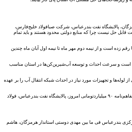
گان، پالایشگاه نفت بندرعباس، شرکت صبافولاد خلیج‌فارس،
افزود :برخی از مسائل به تنهایی توسط دولت قابل حل نیست چرا که منابع دولتی محدود هستند و باید تمام
م زده است و از نیمه دوم مهر ماه تا نیمه اول آبان ماه چندین
 زیارت، باسعیدو، تنب، هرنگ، سوزا و ۲۰۰ هزار مترمکعبی به اتمام رسیده است و سرعت احداث و توسعه آب‌شیرین‌کن‌ها در استان مناسب
ز لوله‌ها و تجهیزات مورد نیاز در احداث شبکه انتقال آب را بر عهده
وی خاطرنشان‌کرد: مسئولیت‌های اجتماعی صنایع، کمک بزرگی به دولت در بحث حل مشکل آب مردم استان است و برای تامین لوله طبق تفاهم‌نامه ۹۰ میلیاردتومانی امروز، پالایشگاه نفت بندرعباس، فولاد
اهای بخش مرکزی بندرعباس فی ما بین مهدی دوستی استاندار هرمزگان، هاشم