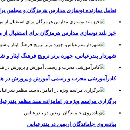
تعامل سازنده نوسازی مدارس هرمزگان و مجلس برای جهش سرانه
خیز بلند نوسازی مدارس هرمزگان برای استقبال از مهر؛۴۵۴ کلاس درس جدید به فضای آموزشی استان افزوده 
شهردار بندرعباس، چهره برتر ترویج فرهنگ ایثار و ش
کادرآموزشی مجرب و رسمی آموزش و پرورش در هنرست
برگزاری مراسم ویژه در امامزاده سید مظفر بندرعب
پیاده‌روی جاماندگان اربعین در بندرعباس