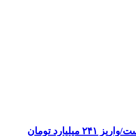
موضوع بازگشت مازاد درآمدهای مالیاتی به استان در دست پیگیری است/واریز ۲۴۱ میلیارد تومان