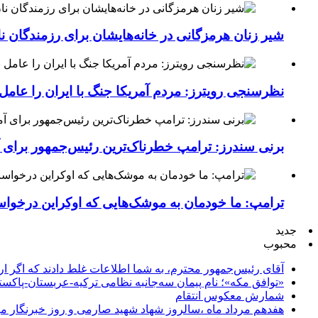
شیر زنان هرمزگانی در خانه‌هایشان برای رزمندگان 
نظرسنجی رویترز: مردم آمریکا جنگ با ایران را عامل 
برنی سندرز: ترامپ خطرناک‌ترین رئیس‌جمهور برای 
ترامپ: ما خودمان به موشک‌هایی که اوکراین درخواست
جدید
محبوب
آقای رئیس‌جمهور محترم، به شما اطلاعات غلط دادند که اگر ا
«توافق مکه»؛ نام پیمان سه‌جانبه نظامی ترکیه-عربستان-پاکست
شمارش معکوس انتقام
هفدهم مرداد ماه ،سالروز شهاد شهید صارمی و روز خبرنگار مب