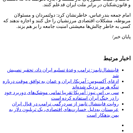
و قانون‌شکنان در برابر ملت ایران قدعلم کنند.
امام جمعه بندرعباس، خاطرنشان کرد: دولتمردان و مسئولان
مربوطه، مشکلات اقتصادی مرزنشیان را حل کنند و اجازه ندهند که
کسی به خاطر چالش‌ها معیشتی امنیت جامعه را بر هم بزند‌.
پایان خبر/
اخبار مرتبط
فایننشال‌تایمز: ترامپ وعدۀ تسلیم ایران داد، تحقیر نصیبش
شد
ادعای آکسیوس: آمریکا، ایران و عمان به توافق موقت درباره
تنگه هرمز نزدیک شده‌اند
سی بی اس نیوز: آمریکا تقریبا تمامی موشک‌های دوربرد خود
را در جنگ ایران استفاده کرده است
روایت فایننشال تایمز از سردرگمی ترامپ در قبال ایران
عربستان به‌دلیل خسارت‌های اقتصادی، یک تریلیون دلار به
یمن بدهکار است