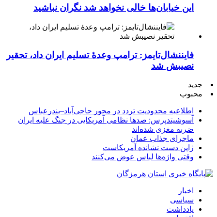
این خیابان‌ها خالی نخواهد شد نگران نباشید
فایننشال‌تایمز: ترامپ وعدۀ تسلیم ایران داد، تحقیر
نصیبش شد
جدید
محبوب
اطلاعیه محدودیت تردد در محور حاجی‌آباد–بندرعباس
آسوشیتدپرس: صدها نظامی آمریکایی در جنگ علیه ایران
ضربه مغزی شده‌اند
ماجرای جذاب عمان
ژاپن دست نشانده آمریکاست
وقتی واژه‌ها لباس عوض می‌کنند
اخبار
سیاسی
یادداشت