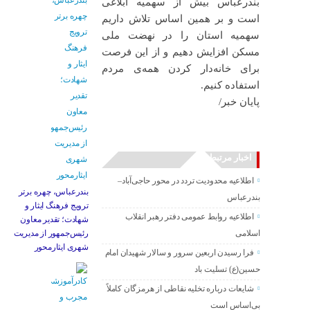
بندرعباس بیش از سهمیه ابلاغی
است و بر همین اساس تلاش داریم
سهمیه استان را در نهضت ملی
مسکن افزایش دهیم و از این فرصت
برای خانه‌دار کردن همه‌ی مردم
استفاده کنیم‌.
پایان خبر/
اخبار مرتبط
اطلاعیه محدودیت تردد در محور حاجی‌آباد–
بندرعباس، چهره برتر
بندرعباس
ترویج فرهنگ ایثار و
اطلاعیه روابط عمومی دفتر رهبر انقلاب
شهادت؛ تقدیر معاون
اسلامی
رئیس‌جمهور از مدیریت
شهری ایثارمحور
فرا رسیدن اربعین سرور و سالار شهیدان امام
حسین(ع) تسلیت باد
شایعات درباره تخلیه نقاطی از هرمزگان کاملاً
بی‌اساس است