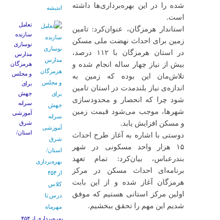
شده را در این بهره‌برداری‌ها داشته
است.
تعامل
استاندار هرمزگان، عنوان‌کرد: تامین
سازنده
زمین برای احداث نهضت ملی مسکن
نوسازی
در استان هرمزگان با ۱۱۲ درصد،
مدارس
بیش از نیاز چهار ساله انجام شده و
هرمزگان
و مجلس
تلاش‌مان این بوده که زمین به
برای
اندازه‌ی نیاز بلندمدت در استان تامین
جهش
شود چرا که انحصار و محدود‌سازی
سرانه
شهرها، موجب می‌شود قیمت زمین
آموزشی
و مسکن افزایش یابد.
شرق
استان/
دوستی با اشاره به آغاز طرح احداث
۱۵ هزار واحد مسکونی در شهر
بندرعباس، بیان‌کرد: تمام تعهد
برنامه‌ای احداث مسکن در مرکز
هرمزگان آغاز شده و از این بابت
اولین مرکز استانی هستیم که موفق
شدیم این مهم را تحقق ببخشیم.
بهره‌برداری از ۴۵۴