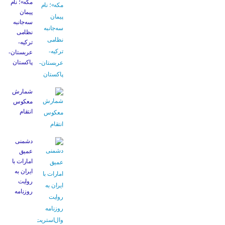
مکه»؛ نام
پیمان
سه‌جانبه
نظامی
ترکیه-
عربستان-
پاکستان
شمارش
معکوس
انتقام
دشمنی
عمیق
امارات با
ایران به
روایت
روزنامه