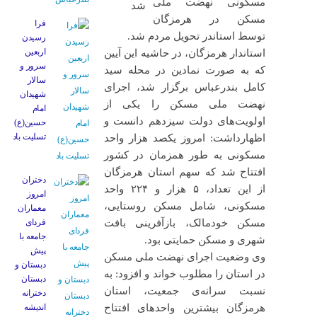
مسکونی نهضت ملی
مسکن در هرمزگان
فرا
توسط استاندر تحویل مردم شد.
رسیدن
اربعین
استاندار هرمزگان، در حاشیه این آیین
سرور و
که به صورت نمادین در محله سید
سالار
کامل بندرعباس برگزار شد، اجرای
شهیدان
نهضت ملی مسکن را یکی از
امام
اولویت‌های دولت سیزدهم دانست و
حسین(ع)
تسلیت باد
اظهارداشت: امروز یکصد هزار واحد
مسکونی به طور همزمان در کشور
افتتاح شد که سهم استان هرمزگان
دختران
از این تعداد، ۵ هزار و ۲۲۴ واحد
امروز
مسکونی، شامل مسکن روستایی،
معماران
مسکن خودمالک، بازآفرینی بافت
فردای
جامعه با
شهری و مسکن حمایتی بود.
پیش
وی وضعیت اجرای نهضت ملی مسکن
دبستان و
در استان را مطلوب خواند و افزود: به
دبستان
نسبت سرانه‌ی جمعیت، استان
دخترانه
هرمزگان بیشترین واحدهای افتتاح
اندیشه