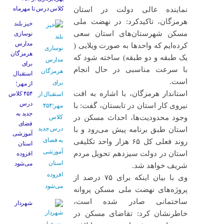
کلاس درس تا مهرماه
نماینده عالی دولت در استان
هرمزگان، تاکید‌کرد: در نهضت ملی
خیز بلند
مسکن شهرستان‌های استان سعی
نوسازی
مدارس
کرده‌ایم که واحدها به صورت ویلایی (
هرمزگان
یک طبقه و دو طبقه) ساخته شود که
برای
با سرعت مناسبی در حال انجام
استقبال
است.
از مهر؛
استاندار هرمزگان، با اشاره به افت
۴۵۴ کلاس
درس
نیروی کار استان در تابستان، گفت: با
جدید به
وجود محدودیت‌ها، احداث مسکن در
فضای
استان طبق برنامه پیش می‌رود و با
آموزشی
روند فعلی کل ۶۵ هزار واحد تکلیفی
استان
استان در دولت سیزدهم تحویل مردم
افزوده
می‌شود
شریف خواهد شد.
وی با بیان اینکه برای ۷۵ درصد از
پروژه‌های نهضت ملی مسکن پروانه
ساختمانی صادر شده است،
شهردار
خاطرنشان کرد: تقاضای مسکن در