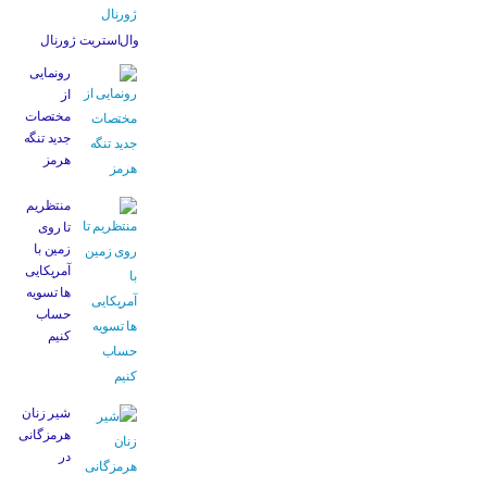
وال‌استریت ژورنال
رونمایی
از
مختصات
جدید تنگه
هرمز
منتظریم
تا روی
زمین با
آمریکایی
ها تسویه
حساب
کنیم
شیر زنان
هرمزگانی
در