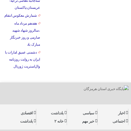
سه‌جانبه نظامی ترکیه-
عربستان-پاکستان
شمارش معکوس انتقام
هفدهم مرداد ماه
،سالروز شهاد شهید
صارمی و روز خبرنگار
مبارک باد
دشمنی عمیق امارات با
ایران به روایت روزنامه
وال‌استریت ژورنال
اخبار
سیاسی
یادداشت
اقتصادی
اجتماعی
خبر مهم
خانه ۲
یادداشت