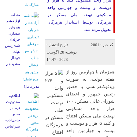
هزار واحد مسکونی کلید ۵ هزار و
دویست و بیست و چهارمین واحد
مسکونی نهضت ملی مسکن در
منطقه
آزاد قشم
هرمزگان توسط استاندار هرمزگان
هم وارد
تحویل مردم شد.
تیمداری
حرفه‌ای
کد خبر : 2001
تاریخ انتشار :
شد/ رییس
هیات
دوشنبه 28 آگوست
فوتبال
2023 - 14:47
مشهد هم
همزمان با چهارمین روز از
هفته دولت، به صورت
ویدئوکنفرانسی با حضور
مدیرعامل!
رئیس جمهور و اعضای
اطلاعیه
شورای عالی مسکن، ۱۰۰
محدودیت
تردد در
هزار واحد مسکونی
محور
نهضت ملی مسکن افتتاح
حاجی‌آباد–
و کلید ۵ هزار و دویست و
بندرعباس
بیست و چهارمین واحد