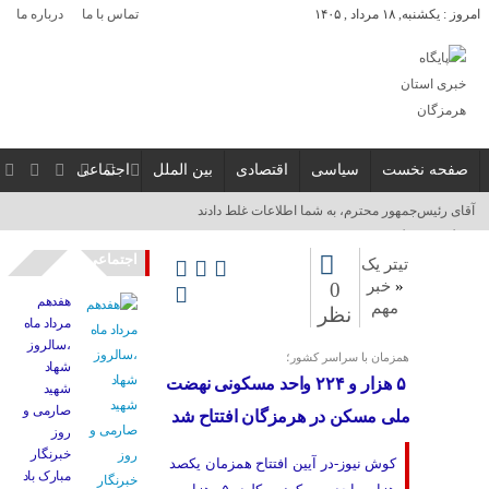
امروز : یکشنبه, ۱۸ مرداد , ۱۴۰۵
تماس با ما
درباره ما
صفحه نخست
سیاسی
اقتصادی
بین الملل
اجتماعی
آقای رئیس‌جمهور محترم، به شما اطلاعات غلط دادند
که اگر ارز را گران نمی‌کردیم، قحطی می‌شد_
اجتماعی
تیتر یک
«
خبر
0
هفدهم
مهم
نظر
مرداد ماه
،سالروز
همزمان با سراسر کشور؛
شهاد
۵ هزار و ۲۲۴ واحد مسکونی نهضت
شهید
صارمی و
ملی مسکن در هرمزگان افتتاح شد
روز
خبرنگار
کوش نیوز-در آیین افتتاح همزمان یکصد
مبارک باد