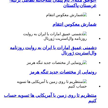
«توافق مکه»؛ نام پیمان سه‌جانبه نظامی ترکیه-
عربستان-پاکستان
شمارش معکوس انتقام
دشمنی عمیق امارات با ایران به روایت روزنامه
وال‌استریت ژورنال
رونمایی از مختصات جدید تنگه هرمز
منتظریم تا روی زمین با آمریکایی ها تسویه حساب
کنیم