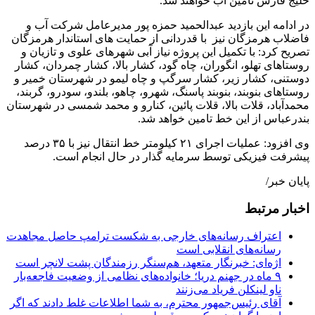
خلیج فارس تامین آب خواهند شد.
در ادامه این بازدید عبدالحمید حمزه پور مدیرعامل شرکت آب و
فاضلاب هرمزگان نیز با قدردانی از حمایت های استاندار هرمزگان
تصریح کرد: با تکمیل این پروژه نیاز آبی شهرهای علوی و تازیان و
روستاهای تهلو، انگوران، چاه گود، کشار بالا، کشار چمردان، کشار
دوستنی، کشار زیر، کشار سرگپ و چاه لیمو در شهرستان خمیر و
روستاهای بنوبند، بنوبند پاسنگ، شهرو، چاهو، بلندو، سودرو، گربند،
محمدآباد، قلات بالا، قلات پائین، کنارو و محمد شمسی در شهرستان
بندرعباس از این خط تامین خواهد شد.
وی افزود: عملیات اجرای ۲۱ کیلومتر خط انتقال نیز با ۳۵ درصد
پیشرفت فیزیکی توسط سرمایه گذار در حال انجام است.
پایان خبر/
اخبار مرتبط
اعتراف رسانه‌های خارجی به شکست ترامپ حاصل مجاهدت
رسانه‌های انقلابی است
اژه‌ای: خبرنگار متعهد، هم‌سنگر رزمندگان پشت لانچر است
۹ ماه در جهنم دریا؛ خانواده‌های نظامی از وضعیت فاجعه‌بار
ناو لینکلن فریاد می‌زنند
آقای رئیس‌جمهور محترم، به شما اطلاعات غلط دادند که اگر