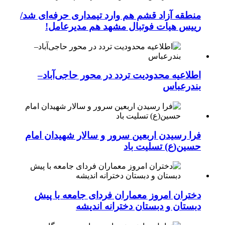
منطقه آزاد قشم هم وارد تیمداری حرفه‌ای شد/
رییس هیات فوتبال مشهد هم مدیرعامل!
اطلاعیه محدودیت تردد در محور حاجی‌آباد–
بندرعباس
فرا رسیدن اربعین سرور و سالار شهیدان امام
حسین(ع) تسلیت باد
دختران امروز معماران فردای جامعه با پیش
دبستان و دبستان دخترانه اندیشه