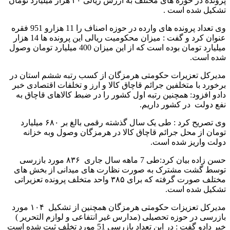
پرونده در حوزه های مختلف به ارزش ریالی ۳۰ هزار میلیارد تومان
تشکیل شده است .
وی تعداد پرونده های وارده در حوزه اصناف را 11 هزارو 951 فقره
عنوان کرد و گفت : میزان محکومیت ریالی این پرونده ها 14 هزار
میلیارد تومان بوده است که از این میزان 400 میلیارد تومان وصول
شده است.
مدیرکل تعزیرات حکومتی هرمزگان از کسب رتبه ششم استان در
برخورد با متخلفین جرائم قاچاق کالا و ارز و تخلفات اقتصادی خبر
دادو افزود: همچنین رتبه اول کشور را در ضبط کالاهای قاچاق به
نفع دولت در کشور داریم.
وی تصریح کرد : طی یک سال گذشته رقمی بالغ بر ۶۸۰ میلیارد
تومان از محل جرائم قاچاق کالا در هرمزگان وصول وبه خزانه
دولت واریز شده است.
حسن زاده بیان کرد:طی 7 ماهه سال جاری ۸۳۶ مورد بازرسی
توسط گشت مشترک به صورت نظارت های میدانی از بخش های
مختلف صورت گرفته که برای ۳۸۵ واحد متخلف پرونده تعزیراتی
تشکیل شده است.
مدیرکل تعزیزات حکومتی هرمزگان همچنین از تشکیل ۱۰۴ مورد
بازرسی در حوزه تحصیلی (مدارس غیر انتفاعی و لوازم التحریر )
خبر دادو گفت : در این تعداد بازرسی 51 مورد تخلف ثبت شده است