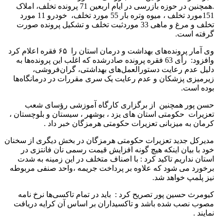
.همچنین در حوزه بازرسی در ایام اربعین 71 پرونده تخلف، املاک
151مورد تخلف ، میوه وتره بار 55 مورد تخلف، خودرو 11 مورد
تخلف و مرغ و ماهی 33 موردثبت تخلف و تشکیل پرونده صورت
گرفته است.
وی آمار پرونده‌های بهداشت و درمان استان را ۶۵ فقره اعلام کرد
وافزود: رأی 63 فقره پرونده صادرشده که اغلب این پرونده‌ها به
دلیل عدم رعایت دستورالعمل‌های بهداشتی، گران‌فروشی،
زیرمیزی پزشکان و عدم رعایت یک سری مقررات در درمانگاه‌ها
بوده است.
حسن پور همچنین از برگزاری کارگاه آموزشی رؤسای شعب
تعزیرات حکومتی استان های یزد ، بوشهر ، سیستان و بلوچستان ،
کرمان به میزبانی تعزیرات حکومتی هرمزگان خبر داد .
مدیرکل جدید تعزیرات حکومتی هرمزگان در بخش دیگری از سخنان
خود با بیان اینکه هیچ گونه افزایش قیمت رسمی نان فانتزی در
استان نداریم تاکید کرد : با اصناف متخلف در این زمینه به شدت
برخورد می شود که علاوه بر پرداخت جریمه ،واحد صنفی مربوطه
نیز پلمپ خواهد شد.
کیومرث حسین پور تصریح کرد : باید در تمام تاکسی‌ها نرخ نامه
مصوب نصب شده باشد و تاکسیداران بر اساس آن کرایه دریافت
نمایند .