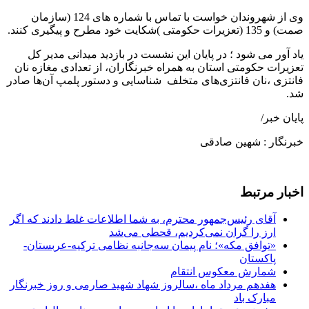
وی از شهروندان خواست با تماس با شماره های 124 (سازمان
صمت) و 135 (تعزیرات حکومتی )شکایت خود مطرح و پیگیری کنند.
یاد آور می شود ؛ در پایان این نشست در بازدید میدانی مدیر کل
تعزیرات حکومتی استان به همراه خبرنگاران، از تعدادی مغازه نان
فانتزی ،نان فانتزی‌های متخلف شناسایی و دستور پلمپ آن‌ها صادر
شد.
پایان خبر/
خبرنگار : شهین صادقی
اخبار مرتبط
آقای رئیس‌جمهور محترم، به شما اطلاعات غلط دادند که اگر
ارز را گران نمی‌کردیم، قحطی می‌شد
«توافق مکه»؛ نام پیمان سه‌جانبه نظامی ترکیه-عربستان-
پاکستان
شمارش معکوس انتقام
هفدهم مرداد ماه ،سالروز شهاد شهید صارمی و روز خبرنگار
مبارک باد