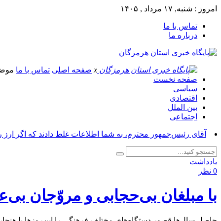
امروز : شنبه, ۱۷ مرداد , ۱۴۰۵
تماس با ما
درباره ما
x
صفحه اصلی
تماس با ما
موض
صفحه نخست
سیاسی
اقتصادی
بین الملل
اجتماعی
آقای رئیس‌جمهور محترم، به شما اطلاعات غلط دادند که اگر ارز 
یادداشت
0 نظر
با مبلغان بی‌حجابی و مروّجان بی‌ع
حاصل سال‌ها قصور دستگاه‌های مختلف فرهنگی را این‌روزها با هنجار