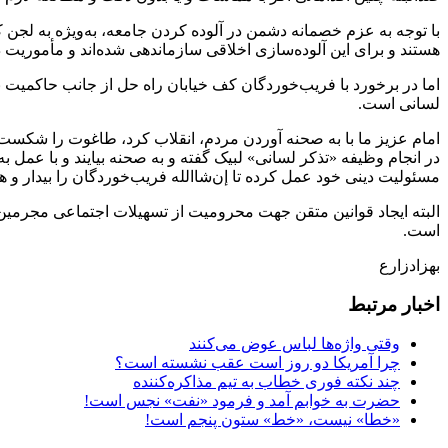
با توجه به عزم خصمانه دشمن در آلوده کردن جامعه، به‌ویژه به لجن 
هستند و برای این آلوده‌سازی اخلاقی سازماندهی شده‌اند و مأموریت د
اما در برخورد با فریب‌خوردگان کف خیابان راه حل از جانب حاکمیت 
لسانی است.
در انجام وظیفه «تذکر لسانی» لبیک گفته و به صحنه بیایند و با عمل
مسئولیت دینی خود عمل کرده تا إن‌شاالله فریب‌خوردگان را بیدار و ه
البته ایجاد قوانین متقن جهت محرومیت از تسهیلات اجتماعی مجرمین 
است.
بهزادزارع
اخبار مرتبط
وقتی واژه‌ها لباس عوض می‌کنند
چرا آمریکا دو روز است عقب نشسته است؟
چند نکته فوری خطاب به تیم مذاکره‌کننده
حضرت به خوابم آمد و فرمود «نفت» نجس است!
«خطا» نیست، «خط» ستون پنجم است!