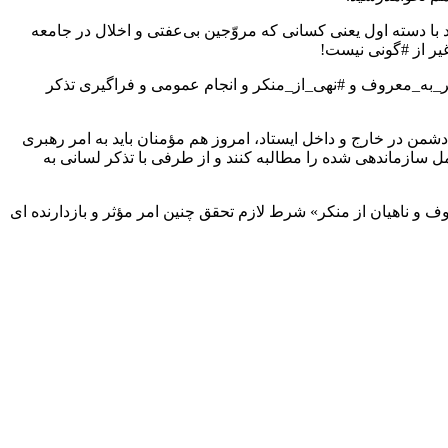
 با دسته اول یعنی کسانی که مروّجین بی‌عفتی و اخلال در جامعه
غیر از #گونی نیست!
مر_به_معروف و #نهی_از_منکر و انجام عمومی و فراگیری تذکر
ب کرد، طاغوت را شکست، نظام اسلامی تشکیل داد و با همت همین مردم ۱۰ سال مقابل تجاوز دشمن در خارج و داخل ایستاد، امروز هم مؤمنان باید به امر رهبری
ل سازماندهی شده را مطالبه کنند و از طرفی با تذکر لسانی به
 و ناهیان از منکر» شرط لازم تحقق چنین امر مؤثر و بازدارنده ای