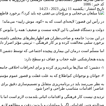
کد خبر : 1086
تاریخ انتشار : یکشنبه 11 ژوئن 2023 - 14:23
در رأس این قصور؛ لایحه‌ای است که به «کوه، موش زایید» می‌ماند!
دولت و دستگاه قضایی با این لایحه سست و ضعیف؛ همه را مأیوس کردن
در این مدت؛ جامعه و صاحب‌نظران هم اظهارنظرهای مختلفی داشته و د
برخورد سلبی مخالفت کرده و بر کار فرهنگی – تربیتی مؤثر اصرار دا
اما مسلّم است درمان این بیماری پیچیده اجتماعی که توسط دشمن الق
پدیده هنجارشکنی علیه حجاب و عفاف دو سطح دارد:
۱- دشمن؛ که سال‌ها برنامه‌ریزی کرده و برای انحرافات اخلاقی جامعه و جوانان ما سازماندهی و برنامه‌ریزی مفصلی داشته و دارد و در داخل هم برای عملیاتی کردن آن یارگیری لازم را کرده است.
۲- جوانان و نوجوانان کم‌اطلاع که به علت غفلت و قصور عموم مؤمنین و دستگاه‌های مربوطه فریب خورده‌اند و در این راستا عملاً به پیاده‌نظام دشمن در کف خیابان تبدیل شده‌اند.
به نظر می‌رسد باید در برنامه‌ریزی متقابل و تصمیم‌سازی دقیق برای 
عناصر؛ اقدامات متناسب طراحی و اجرا شود.
تردیدی نیست کار فرهنگی و اقدامات اثباتی بلندمدت لازم است اما ب
صدالبته چنین اقداماتی اگر با مماشات و یا بدون دقت و مطالعه لازم 